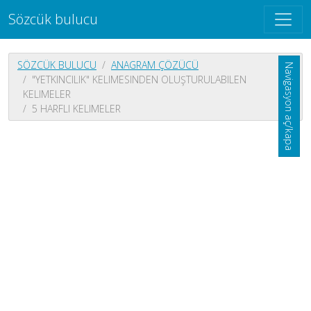
Sözcük bulucu
SÖZCÜK BULUCU
ANAGRAM ÇÖZÜCÜ
Navigasyon aç/kapa
"YETKINCILIK" KELIMESINDEN OLUŞTURULABILEN
KELIMELER
5 HARFLI KELIMELER