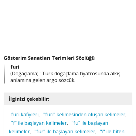
Gösterim Sanatları Terimleri Sözlüğü
furi
(Doğaçlama) : Türk doğaçlama tiyatrosunda alkış
anlamına gelen argo sözcük.
İlginizi çekebilir:
furi kafiyleri
,
"furi" kelimesinden oluşan kelimeler
,
"f" ile başlayan kelimeler
,
"fu" ile başlayan
kelimeler
,
"fur" ile başlayan kelimeler
,
"i" ile biten