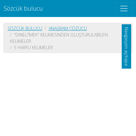
Sözcük bulucu
SÖZCÜK BULUCU
ANAGRAM ÇÖZÜCÜ
Navigasyon aç/kapa
"DINELTMEK" KELIMESINDEN OLUŞTURULABILEN
KELIMELER
5 HARFLI KELIMELER