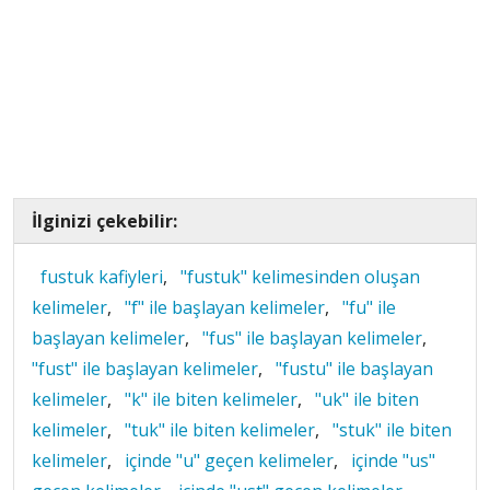
İlginizi çekebilir:
fustuk kafiyleri
,
"fustuk" kelimesinden oluşan
kelimeler
,
"f" ile başlayan kelimeler
,
"fu" ile
başlayan kelimeler
,
"fus" ile başlayan kelimeler
,
"fust" ile başlayan kelimeler
,
"fustu" ile başlayan
kelimeler
,
"k" ile biten kelimeler
,
"uk" ile biten
kelimeler
,
"tuk" ile biten kelimeler
,
"stuk" ile biten
kelimeler
,
içinde "u" geçen kelimeler
,
içinde "us"