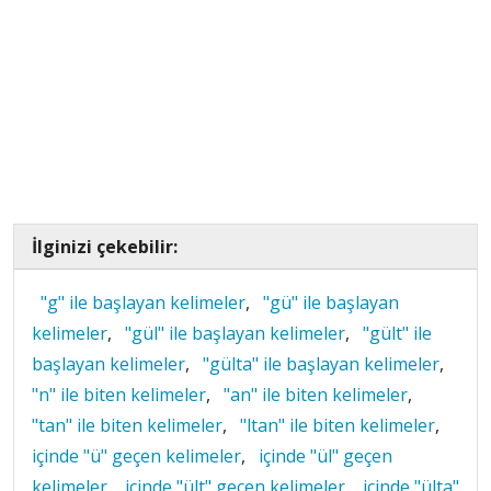
İlginizi çekebilir:
"g" ile başlayan kelimeler
,
"gü" ile başlayan
kelimeler
,
"gül" ile başlayan kelimeler
,
"gült" ile
başlayan kelimeler
,
"gülta" ile başlayan kelimeler
,
"n" ile biten kelimeler
,
"an" ile biten kelimeler
,
"tan" ile biten kelimeler
,
"ltan" ile biten kelimeler
,
içinde "ü" geçen kelimeler
,
içinde "ül" geçen
kelimeler
,
içinde "ült" geçen kelimeler
,
içinde "ülta"