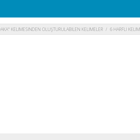
AKA" KELIMESINDEN OLUŞTURULABILEN KELIMELER
6 HARFLI KELI