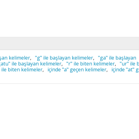
şan kelimeler
,
"g" ile başlayan kelimeler
,
"ga" ile başlayan
gatu" ile başlayan kelimeler
,
"r" ile biten kelimeler
,
"ur" ile 
 ile biten kelimeler
,
içinde "a" geçen kelimeler
,
içinde "at" 