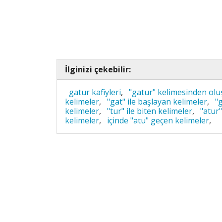
İlginizi çekebilir:
gatur kafiyleri
,
"gatur" kelimesinden olu
kelimeler
,
"gat" ile başlayan kelimeler
,
"
kelimeler
,
"tur" ile biten kelimeler
,
"atur"
kelimeler
,
içinde "atu" geçen kelimeler
,