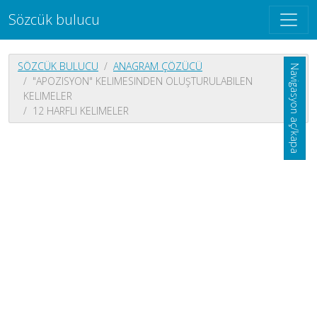
Sözcük bulucu
SÖZCÜK BULUCU
ANAGRAM ÇÖZÜCÜ
Navigasyon aç/kapa
"APOZISYON" KELIMESINDEN OLUŞTURULABILEN
KELIMELER
12 HARFLI KELIMELER