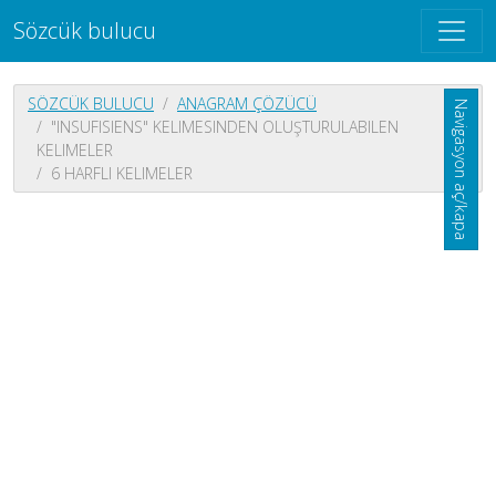
Sözcük bulucu
SÖZCÜK BULUCU
ANAGRAM ÇÖZÜCÜ
Navigasyon aç/kapa
"INSUFISIENS" KELIMESINDEN OLUŞTURULABILEN
KELIMELER
6 HARFLI KELIMELER