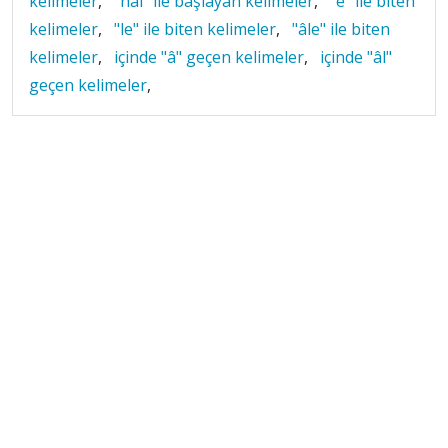
kelimeler
,
"hâl" ile başlayan kelimeler
,
"e" ile biten
kelimeler
,
"le" ile biten kelimeler
,
"âle" ile biten
kelimeler
,
içinde "â" geçen kelimeler
,
içinde "âl"
geçen kelimeler
,