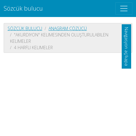
Sözcük bulucu
SÖZCÜK BULUCU
ANAGRAM ÇÖZÜCÜ
Navigasyon aç/kapa
"AKURDIYON" KELIMESINDEN OLUŞTURULABILEN
KELIMELER
4 HARFLI KELIMELER