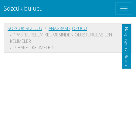
Sözcük bulucu
SÖZCÜK BULUCU
ANAGRAM ÇÖZÜCÜ
Navigasyon aç/kapa
"PASTEURELLA" KELIMESINDEN OLUŞTURULABILEN
KELIMELER
7 HARFLI KELIMELER