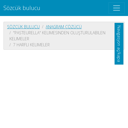
Sözcük bulucu
SÖZCÜK BULUCU
ANAGRAM ÇÖZÜCÜ
Navigasyon aç/kapa
"PASTEURELLA" KELIMESINDEN OLUŞTURULABILEN
KELIMELER
7 HARFLI KELIMELER