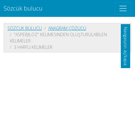
Sözcük bulucu
SÖZCÜK BULUCU
ANAGRAM ÇÖZÜCÜ
Navigasyon aç/kapa
"ASPERJILOZ" KELIMESINDEN OLUŞTURULABILEN
KELIMELER
3 HARFLI KELIMELER