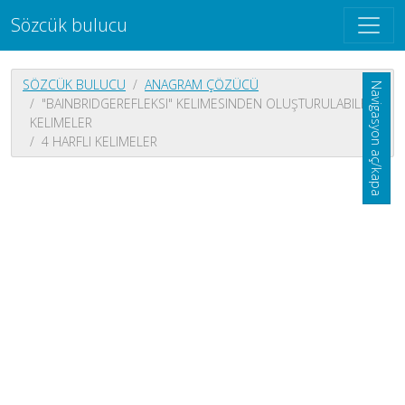
Sözcük bulucu
SÖZCÜK BULUCU
ANAGRAM ÇÖZÜCÜ
Navigasyon aç/kapa
"BAINBRIDGEREFLEKSI" KELIMESINDEN OLUŞTURULABILEN
KELIMELER
4 HARFLI KELIMELER