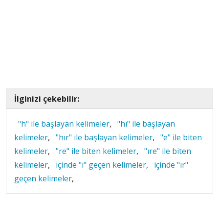
İlginizi çekebilir:
"h" ile başlayan kelimeler
,
"hı" ile başlayan
kelimeler
,
"hır" ile başlayan kelimeler
,
"e" ile biten
kelimeler
,
"re" ile biten kelimeler
,
"ıre" ile biten
kelimeler
,
içinde "ı" geçen kelimeler
,
içinde "ır"
geçen kelimeler
,