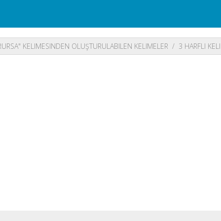
URSA" KELIMESINDEN OLUŞTURULABILEN KELIMELER
3 HARFLI KEL