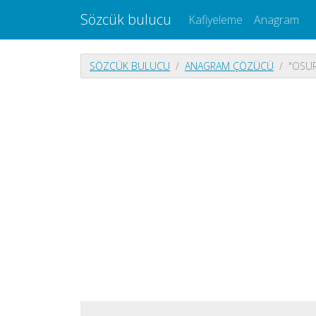
Sözcük bulucu
Kafiyeleme
Anagram
SÖZCÜK BULUCU
ANAGRAM ÇÖZÜCÜ
"OSUR