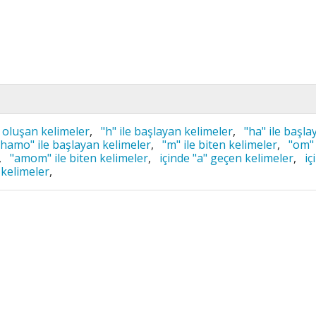
oluşan kelimeler
,
"h" ile başlayan kelimeler
,
"ha" ile başla
"hamo" ile başlayan kelimeler
,
"m" ile biten kelimeler
,
"om" 
,
"amom" ile biten kelimeler
,
içinde "a" geçen kelimeler
,
iç
 kelimeler
,