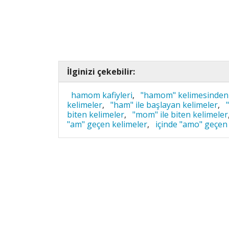
İlginizi çekebilir:
hamom kafiyleri
,
"hamom" kelimesinden 
kelimeler
,
"ham" ile başlayan kelimeler
,
biten kelimeler
,
"mom" ile biten kelimeler
"am" geçen kelimeler
,
içinde "amo" geçen