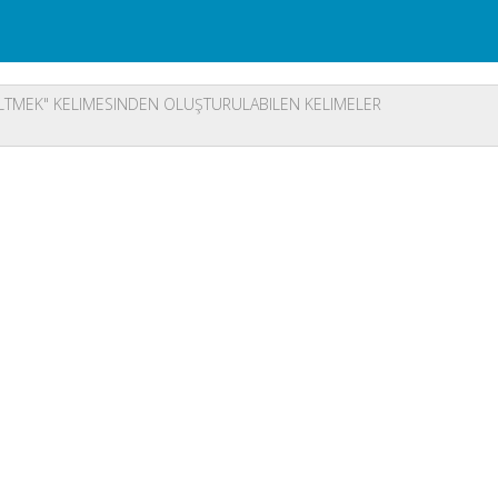
LTMEK" KELIMESINDEN OLUŞTURULABILEN KELIMELER