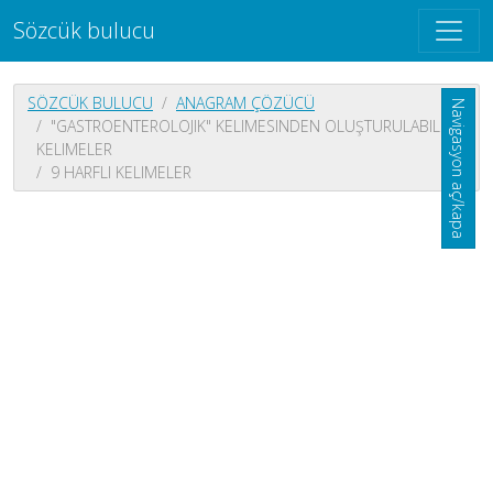
Sözcük bulucu
SÖZCÜK BULUCU
ANAGRAM ÇÖZÜCÜ
Navigasyon aç/kapa
"GASTROENTEROLOJIK" KELIMESINDEN OLUŞTURULABILEN
KELIMELER
9 HARFLI KELIMELER