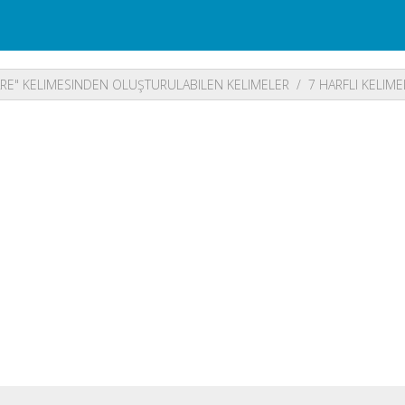
RE" KELIMESINDEN OLUŞTURULABILEN KELIMELER
7 HARFLI KELIME