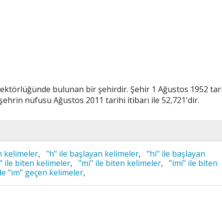
ektörlüğünde bulunan bir şehirdir. Şehir 1 Ağustos 1952 tar
hrin nüfusu Ağustos 2011 tarihi itibarı ile 52,721'dir.
n kelimeler
,
"h" ile başlayan kelimeler
,
"hi" ile başlayan
i" ile biten kelimeler
,
"mi" ile biten kelimeler
,
"imi" ile biten
de "im" geçen kelimeler
,