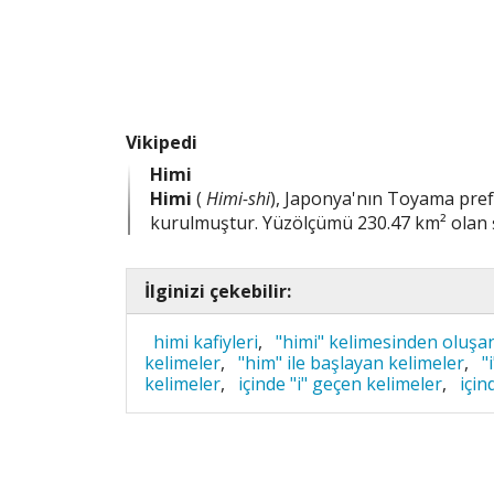
Vikipedi
Himi
Himi
(
Himi-shi
), Japonya'nın Toyama pref
kurulmuştur. Yüzölçümü 230.47 km² olan şe
İlginizi çekebilir:
himi kafiyleri
,
"himi" kelimesinden oluşa
kelimeler
,
"him" ile başlayan kelimeler
,
"
kelimeler
,
içinde "i" geçen kelimeler
,
için