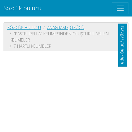
Sözcük bulucu
SÖZCÜK BULUCU
ANAGRAM ÇÖZÜCÜ
Navigasyon aç/kapa
"PASTEURELLA" KELIMESINDEN OLUŞTURULABILEN
KELIMELER
7 HARFLI KELIMELER