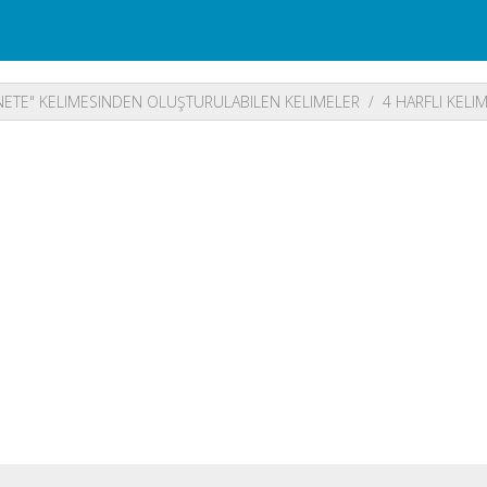
ETE" KELIMESINDEN OLUŞTURULABILEN KELIMELER
4 HARFLI KELI