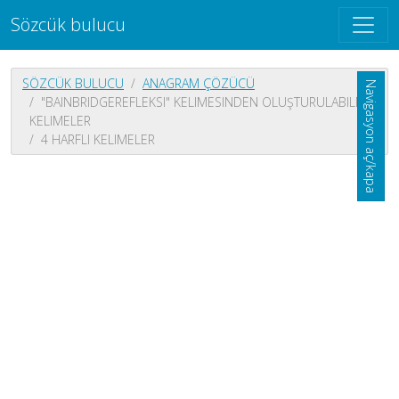
Sözcük bulucu
SÖZCÜK BULUCU
ANAGRAM ÇÖZÜCÜ
Navigasyon aç/kapa
"BAINBRIDGEREFLEKSI" KELIMESINDEN OLUŞTURULABILEN
KELIMELER
4 HARFLI KELIMELER