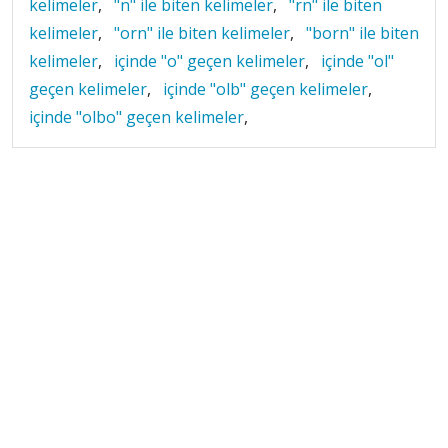
kelimeler
,
"n" ile biten kelimeler
,
"rn" ile biten
kelimeler
,
"orn" ile biten kelimeler
,
"born" ile biten
kelimeler
,
içinde "o" geçen kelimeler
,
içinde "ol"
geçen kelimeler
,
içinde "olb" geçen kelimeler
,
içinde "olbo" geçen kelimeler
,