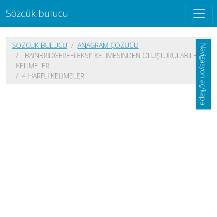
Sözcük bulucu
SÖZCÜK BULUCU
ANAGRAM ÇÖZÜCÜ
Navigasyon aç/kapa
"BAINBRIDGEREFLEKSI" KELIMESINDEN OLUŞTURULABILEN
KELIMELER
4 HARFLI KELIMELER