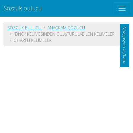
Sözcük bulucu
SÖZCÜK BULUCU
ANAGRAM ÇÖZÜCÜ
Navigasyon aç/kapa
"DNO" KELIMESINDEN OLUŞTURULABILEN KELIMELER
6 HARFLI KELIMELER