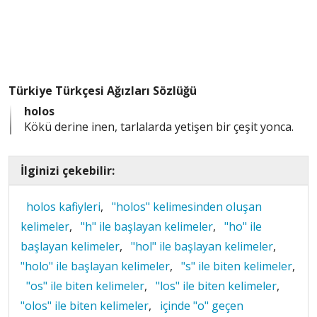
Türkiye Türkçesi Ağızları Sözlüğü
holos
Kökü derine inen, tarlalarda yetişen bir çeşit yonca.
İlginizi çekebilir:
holos kafiyleri
,
"holos" kelimesinden oluşan
kelimeler
,
"h" ile başlayan kelimeler
,
"ho" ile
başlayan kelimeler
,
"hol" ile başlayan kelimeler
,
"holo" ile başlayan kelimeler
,
"s" ile biten kelimeler
,
"os" ile biten kelimeler
,
"los" ile biten kelimeler
,
"olos" ile biten kelimeler
,
içinde "o" geçen