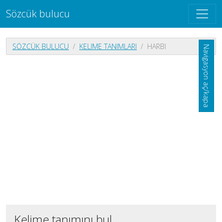
Sözcük bulucu
SÖZCÜK BULUCU
KELIME TANIMLARI
HARBI
Navigasyon aç/kapa
Kelime tanımını bul