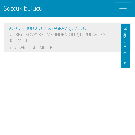
Sözcük bulucu
SÖZCÜK BULUCU
ANAGRAM ÇÖZÜCÜ
Navigasyon aç/kapa
"BEYLIKOVA" KELIMESINDEN OLUŞTURULABILEN
KELIMELER
5 HARFLI KELIMELER