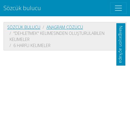
Sözcük bulucu
SÖZCÜK BULUCU
ANAGRAM ÇÖZÜCÜ
Navigasyon aç/kapa
"DEHLETMEK" KELIMESINDEN OLUŞTURULABILEN
KELIMELER
6 HARFLI KELIMELER