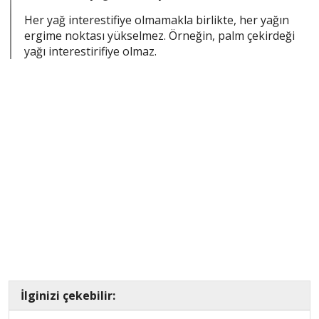
Her yağ interestifiye olmamakla birlikte, her yağın
ergime noktası yükselmez. Örneğin, palm çekirdeği
yağı interestirifiye olmaz.
İlginizi çekebilir: