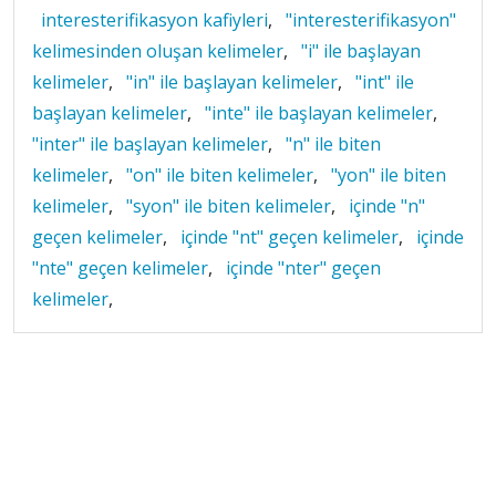
interesterifikasyon kafiyleri
,
"interesterifikasyon"
kelimesinden oluşan kelimeler
,
"i" ile başlayan
kelimeler
,
"in" ile başlayan kelimeler
,
"int" ile
başlayan kelimeler
,
"inte" ile başlayan kelimeler
,
"inter" ile başlayan kelimeler
,
"n" ile biten
kelimeler
,
"on" ile biten kelimeler
,
"yon" ile biten
kelimeler
,
"syon" ile biten kelimeler
,
içinde "n"
geçen kelimeler
,
içinde "nt" geçen kelimeler
,
içinde
"nte" geçen kelimeler
,
içinde "nter" geçen
kelimeler
,