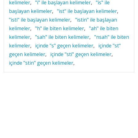
kelimeler
,
"i" ile başlayan kelimeler
,
"is" ile
başlayan kelimeler
,
"ist" ile başlayan kelimeler
,
"isti" ile başlayan kelimeler
,
"istin" ile başlayan
kelimeler
,
"h" ile biten kelimeler
,
"ah" ile biten
kelimeler
,
"sah" ile biten kelimeler
,
"nsah" ile biten
kelimeler
,
içinde "s" geçen kelimeler
,
içinde "st"
geçen kelimeler
,
içinde "sti" geçen kelimeler
,
içinde "stin" geçen kelimeler
,