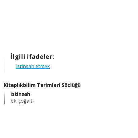
İlgili ifadeler:
istinsah etmek
Kitaplıkbilim Terimleri Sözlüğü
istinsah
bk. çoğaltı.