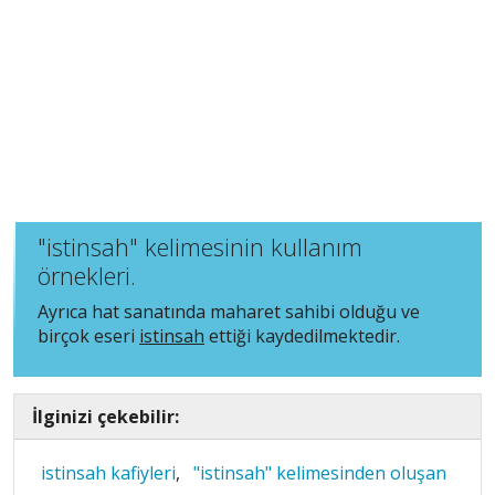
"istinsah" kelimesinin kullanım
örnekleri.
Ayrıca hat sanatında maharet sahibi olduğu ve
birçok eseri
istinsah
ettiği kaydedilmektedir.
İlginizi çekebilir:
istinsah kafiyleri
,
"istinsah" kelimesinden oluşan