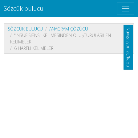
Sözcük bulucu
SÖZCÜK BULUCU
ANAGRAM ÇÖZÜCÜ
Navigasyon aç/kapa
"INSUFISIENS" KELIMESINDEN OLUŞTURULABILEN
KELIMELER
6 HARFLI KELIMELER