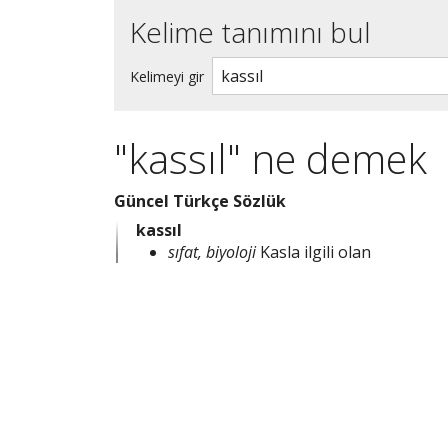
Kelime tanımını bul
Kelimeyi gir
"kassıl" ne demek
Güncel Türkçe Sözlük
kassıl
sıfat, biyoloji
Kasla ilgili olan