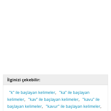
İlginizi çekebilir:
"k" ile başlayan kelimeler
,
"ka" ile başlayan
kelimeler
,
"kav" ile başlayan kelimeler
,
"kavu" ile
başlayan kelimeler
,
"kavur" ile başlayan kelimeler
,