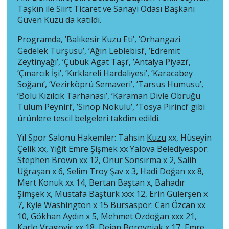
Taşkın ile Siirt Ticaret ve Sanayi Odası Başkanı
Güven
Kuzu
da katıldı.
Programda, ’Balıkesir
Kuzu
Eti’, ’Orhangazi
Gedelek Turşusu’, ’Ağın Leblebisi’, ’Edremit
Zeytinyağı’, ’Çubuk Agat Taşı’, ’Antalya Piyazı’,
’Çınarcık İşi’, ’Kırklareli Hardaliyesi’, ’Karacabey
Soğanı’, ’Vezirköprü Semaveri’, ’Tarsus Humusu’,
’Bolu Kızılcık Tarhanası’, ’Karaman Divle Obruğu
Tulum Peyniri’, ’Sinop Nokulu’, ’Tosya Pirinci’ gibi
ürünlere tescil belgeleri takdim edildi.
Yıl Spor Salonu Hakemler: Tahsin
Kuzu
xx, Hüseyin
Çelik xx, Yiğit Emre Şişmek xx Yalova Belediyespor:
Stephen Brown xx 12, Onur Sonsırma x 2, Salih
Uğraşan x 6, Selim Troy Şav x 3, Hadi Doğan xx 8,
Mert Konuk xx 14, Bertan Baştan x, Bahadır
Şimşek x, Mustafa Baştürk xxx 12, Erin Gülerşen x
7, Kyle Washington x 15 Bursaspor: Can Özcan xx
10, Gökhan Aydın x 5, Mehmet Özdoğan xxx 21,
Karlo Vragovic xx 18, Dejan Borovnjak x 17, Emre