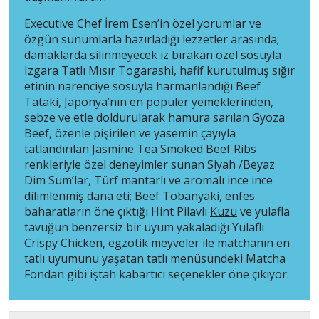
Executive Chef İrem Esen’in özel yorumlar ve
özgün sunumlarla hazırladığı lezzetler arasında;
damaklarda silinmeyecek iz bırakan özel sosuyla
Izgara Tatlı Mısır Togarashi, hafif kurutulmuş sığır
etinin narenciye sosuyla harmanlandığı Beef
Tataki, Japonya’nın en popüler yemeklerinden,
sebze ve etle doldurularak hamura sarılan Gyoza
Beef, özenle pişirilen ve yasemin çayıyla
tatlandırılan Jasmine Tea Smoked Beef Ribs
renkleriyle özel deneyimler sunan Siyah /Beyaz
Dim Sum’lar, Türf mantarlı ve aromalı ince ince
dilimlenmiş dana eti; Beef Tobanyaki, enfes
baharatların öne çıktığı Hint Pilavlı
Kuzu
ve yulafla
tavuğun benzersiz bir uyum yakaladığı Yulaflı
Crispy Chicken, egzotik meyveler ile matchanın en
tatlı uyumunu yaşatan tatlı menüsündeki Matcha
Fondan gibi iştah kabartıcı seçenekler öne çıkıyor.