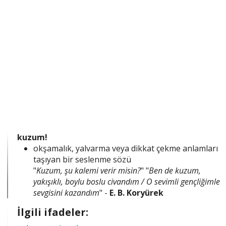
kuzum!
okşamalık, yalvarma veya dikkat çekme anlamları
taşıyan bir seslenme sözü
"
Kuzum, şu kalemi verir misin?
" "
Ben de kuzum,
yakışıklı, boylu boslu civandım / O sevimli gençliğimle
sevgisini kazandım
" -
E. B. Koryürek
İlgili ifadeler: