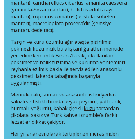
mantarı), cantharellucs cibarius, amanita caesaera
(yumurta-Sezar mantarı), boletus edulis (ayı
mantarı), coprinus comatus (posteki-söbelen
mantarı), macrolepiota procera’dır (şemsiye
mantarı, dede tacı).
Tarçın ve kuru üzümlü ağır ateşte pişirilmiş
pekmezli
kuzu
incik bu alışkanlığa atfen menüde
yer edinirken antik Bizans’ta sıkça kullanılan
peksimet ve balık tuzlama ve kurutma yöntemleri
reyhanla ezilmiş bakla ile servis edilen anasonlu
peksimetli lakerda tabağında başarıyla
uygulanmıştı.
Menüde rakı, sumak ve anasonlu istiridyeden
sakızlı ve fıstıklı fırında beyaz peynire, patlıcanlı,
hurmalı, yoğurtlu, kabak çiçekli
kuzu
tartardan
çikolata, sakız ve Türk kahveli crumble’a farklı
lezzetler dikkat çekiyor.
Her yıl ananevi olarak tertiplenen merasimden