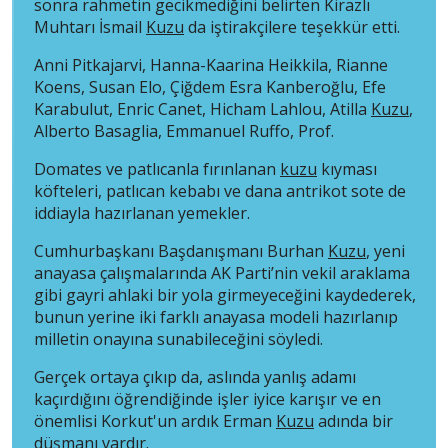
sonra rahmetin gecikmediğini belirten Kirazlı
Muhtarı İsmail
Kuzu
da iştirakçilere teşekkür etti.
Anni Pitkajarvi, Hanna-Kaarina Heikkila, Rianne
Koens, Susan Elo, Çiğdem Esra Kanberoğlu, Efe
Karabulut, Enric Canet, Hicham Lahlou, Atilla
Kuzu
,
Alberto Basaglia, Emmanuel Ruffo, Prof.
Domates ve patlıcanla fırınlanan
kuzu
kıyması
köfteleri, patlıcan kebabı ve dana antrikot sote de
iddiayla hazırlanan yemekler.
Cumhurbaşkanı Başdanışmanı Burhan
Kuzu
, yeni
anayasa çalışmalarında AK Parti’nin vekil araklama
gibi gayri ahlaki bir yola girmeyeceğini kaydederek,
bunun yerine iki farklı anayasa modeli hazırlanıp
milletin onayına sunabileceğini söyledi.
Gerçek ortaya çıkıp da, aslında yanlış adamı
kaçırdığını öğrendiğinde işler iyice karışır ve en
önemlisi Korkut'un ardık Erman
Kuzu
adında bir
düşmanı vardır.