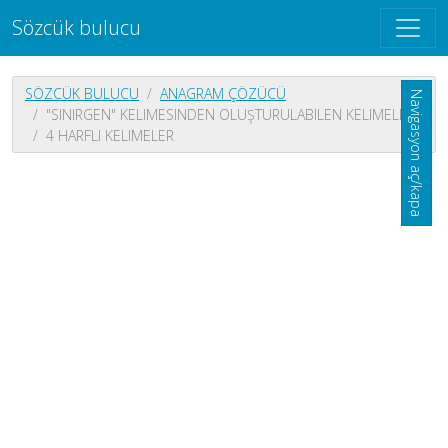
Sözcük bulucu
SÖZCÜK BULUCU
ANAGRAM ÇÖZÜCÜ
Navigasyon aç/kapa
"SINIRGEN" KELIMESINDEN OLUŞTURULABILEN KELIMELER
4 HARFLI KELIMELER