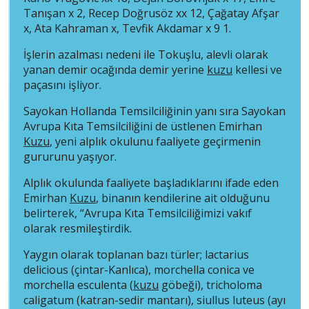
Tanışan x 2, Recep Doğrusöz xx 12, Çağatay Afşar
x, Ata Kahraman x, Tevfik Akdamar x 9 1.
İşlerin azalması nedeni ile Tokuşlu, alevli olarak
yanan demir ocağında demir yerine
kuzu
kellesi ve
paçasını işliyor.
Sayokan Hollanda Temsilciliğinin yanı sıra Sayokan
Avrupa Kıta Temsilciliğini de üstlenen Emirhan
Kuzu
, yeni alplık okulunu faaliyete geçirmenin
gururunu yaşıyor.
Alplık okulunda faaliyete başladıklarını ifade eden
Emirhan
Kuzu
, binanın kendilerine ait olduğunu
belirterek, “Avrupa Kıta Temsilciliğimizi vakıf
olarak resmileştirdik.
Yaygın olarak toplanan bazı türler; lactarius
delicious (çintar-Kanlıca), morchella conica ve
morchella esculenta (
kuzu
göbeği), tricholoma
caligatum (katran-sedir mantarı), siullus luteus (ayı