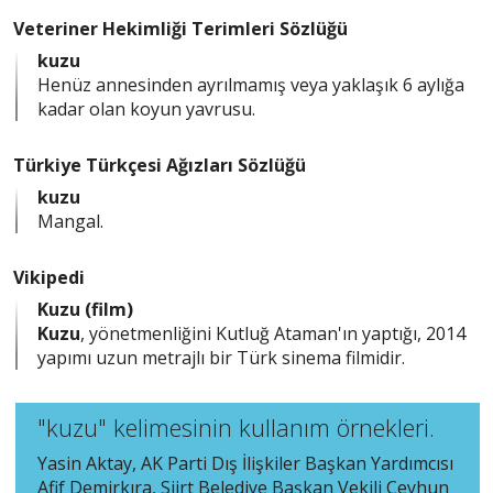
Veteriner Hekimliği Terimleri Sözlüğü
kuzu
Henüz annesinden ayrılmamış veya yaklaşık 6 aylığa
kadar olan koyun yavrusu.
Türkiye Türkçesi Ağızları Sözlüğü
kuzu
Mangal.
Vikipedi
Kuzu (film)
Kuzu
, yönetmenliğini Kutluğ Ataman'ın yaptığı, 2014
yapımı uzun metrajlı bir Türk sinema filmidir.
"kuzu" kelimesinin kullanım örnekleri.
Yasin Aktay, AK Parti Dış İlişkiler Başkan Yardımcısı
Afif Demirkıra, Siirt Belediye Başkan Vekili Ceyhun