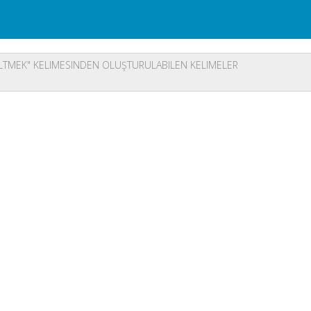
LTMEK" KELIMESINDEN OLUŞTURULABILEN KELIMELER