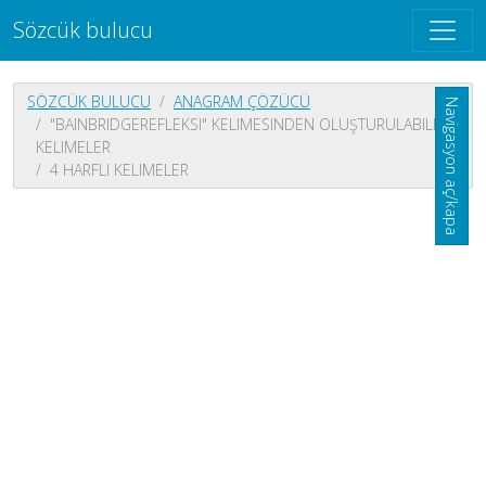
Sözcük bulucu
SÖZCÜK BULUCU
ANAGRAM ÇÖZÜCÜ
Navigasyon aç/kapa
"BAINBRIDGEREFLEKSI" KELIMESINDEN OLUŞTURULABILEN
KELIMELER
4 HARFLI KELIMELER