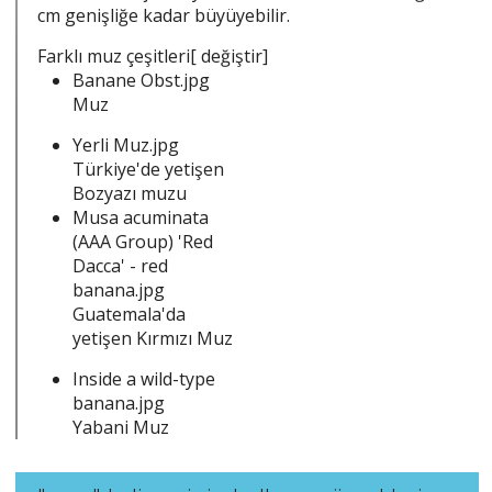
cm genişliğe kadar büyüyebilir.
Farklı muz çeşitleri[ değiştir]
Banane Obst.jpg
Muz
Yerli Muz.jpg
Türkiye'de yetişen
Bozyazı muzu
Musa acuminata
(AAA Group) 'Red
Dacca' - red
banana.jpg
Guatemala'da
yetişen Kırmızı Muz
Inside a wild-type
banana.jpg
Yabani Muz