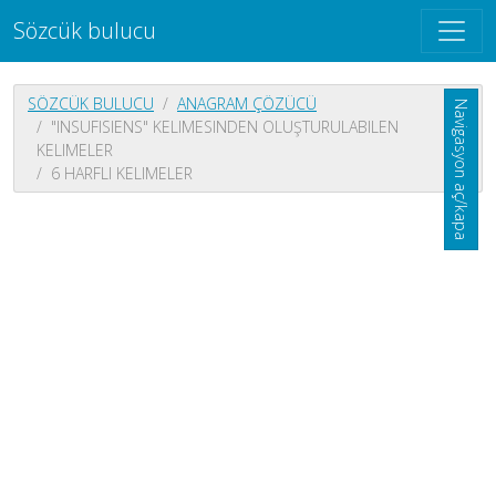
Sözcük bulucu
SÖZCÜK BULUCU
ANAGRAM ÇÖZÜCÜ
Navigasyon aç/kapa
"INSUFISIENS" KELIMESINDEN OLUŞTURULABILEN
KELIMELER
6 HARFLI KELIMELER