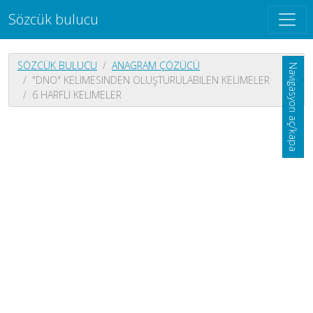
Sözcük bulucu
SÖZCÜK BULUCU
ANAGRAM ÇÖZÜCÜ
Navigasyon aç/kapa
"DNO" KELIMESINDEN OLUŞTURULABILEN KELIMELER
6 HARFLI KELIMELER