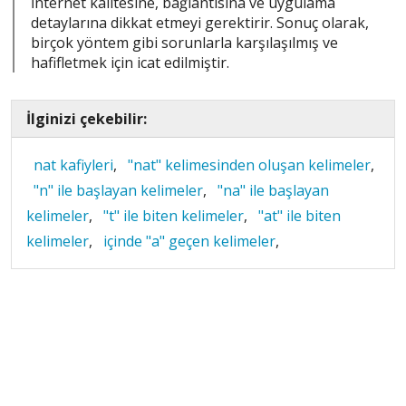
İnternet kalitesine, bağlantısına ve uygulama
detaylarına dikkat etmeyi gerektirir. Sonuç olarak,
birçok yöntem gibi sorunlarla karşılaşılmış ve
hafifletmek için icat edilmiştir.
İlginizi çekebilir:
nat kafiyleri
,
"nat" kelimesinden oluşan kelimeler
,
"n" ile başlayan kelimeler
,
"na" ile başlayan
kelimeler
,
"t" ile biten kelimeler
,
"at" ile biten
kelimeler
,
içinde "a" geçen kelimeler
,