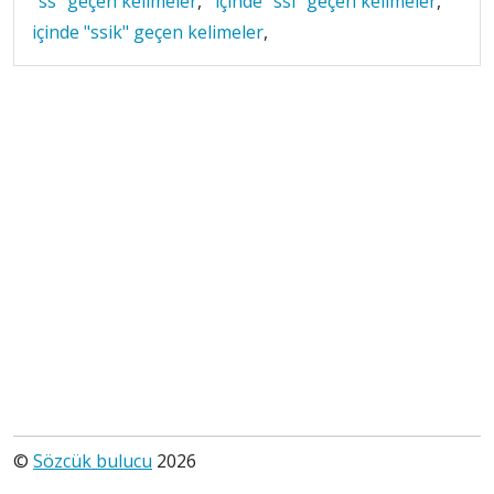
"ss" geçen kelimeler
,
içinde "ssi" geçen kelimeler
,
içinde "ssik" geçen kelimeler
,
©
Sözcük bulucu
2026