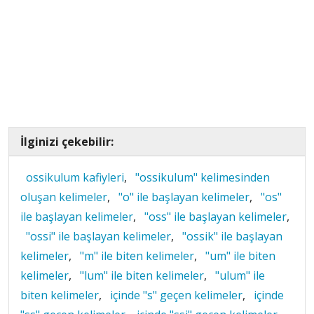
İlginizi çekebilir:
ossikulum kafiyleri
,
"ossikulum" kelimesinden
oluşan kelimeler
,
"o" ile başlayan kelimeler
,
"os"
ile başlayan kelimeler
,
"oss" ile başlayan kelimeler
,
"ossi" ile başlayan kelimeler
,
"ossik" ile başlayan
kelimeler
,
"m" ile biten kelimeler
,
"um" ile biten
kelimeler
,
"lum" ile biten kelimeler
,
"ulum" ile
biten kelimeler
,
içinde "s" geçen kelimeler
,
içinde