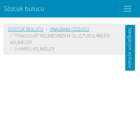
Sözcük bulucu
SÖZCÜK BULUCU
ANAGRAM ÇÖZÜCÜ
Navigasyon aç/kapa
"TANGOLAR" KELIMESINDEN OLUŞTURULABILEN
KELIMELER
3 HARFLI KELIMELER