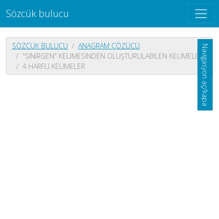
Sözcük bulucu
SÖZCÜK BULUCU
ANAGRAM ÇÖZÜCÜ
Navigasyon aç/kapa
"SINIRGEN" KELIMESINDEN OLUŞTURULABILEN KELIMELER
4 HARFLI KELIMELER