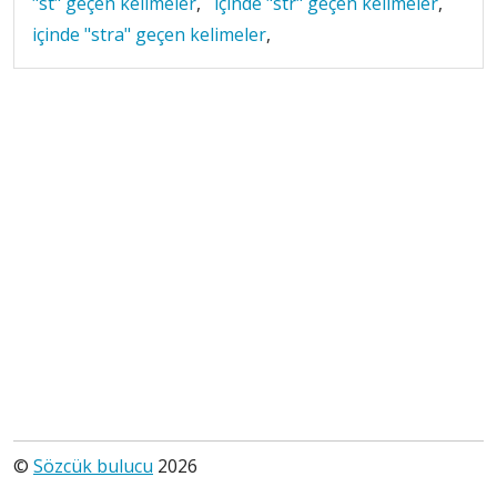
"st" geçen kelimeler
,
içinde "str" geçen kelimeler
,
içinde "stra" geçen kelimeler
,
©
Sözcük bulucu
2026