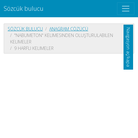
Sözcük bulucu
SÖZCÜK BULUCU
ANAGRAM ÇÖZÜCÜ
Navigasyon aç/kapa
"NABUMETON" KELIMESINDEN OLUŞTURULABILEN
KELIMELER
9 HARFLI KELIMELER