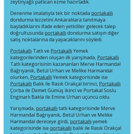
zeytinyağlı patlıcan ezme hazırladık.
Denenme imalatıyla tek bir noktada
portakallı
dondurma lezzetini Ankaralılara tanıtmaya
başladıklarını ifade eden yetkililer gelecek talep
doğrultusunda
portakallı
dondurma satışın diğer
satış noktalarına da yayacaklarını söyledi.
Portakallı
Tatlı ve
Portakallı
Yemek
kategorilerinden oluşan ilk yarışmada,
Portakallı
Tatlı kategorisinin kazananları Merve Harmandal
Bağrıyanık, Betül Urhan ve Melike Harmandal
olurken,
Portakallı
Yemek kategorisinde ise
Portakallı
Balık ile Rasık Orakçal birinci,
Portakallı
Çorba ile Demet Gümüş ikinci ve Portakal Soslu
Enginarlı Bakla ile Emine Urhan üçüncü oldu.
Yarışmada,
portakallı
tatlı kategorisinde Merve
Harmandal Bağrıyanık, Betül Urhan ve Melike
Harmandal dereceye girdi,
portakallı
yemek
kategorisinde ise
portakallı
balık ile Rasık Orakçal