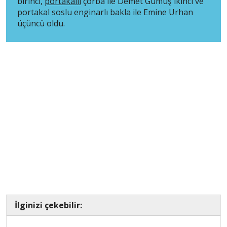
birinci,
portakallı
çorba ile Demet Gümüş ikinci ve
portakal soslu enginarlı bakla ile Emine Urhan
üçüncü oldu.
İlginizi çekebilir: