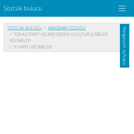
Sözcük bulucu
SÖZCÜK BULUCU
ANAGRAM ÇÖZÜCÜ
Navigasyon aç/kapa
"DEHLETMEK" KELIMESINDEN OLUŞTURULABILEN
KELIMELER
6 HARFLI KELIMELER