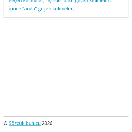
geçen kelimeler
,
içinde "and" geçen kelimeler
,
içinde "anda" geçen kelimeler
,
©
Sözcük bulucu
2026