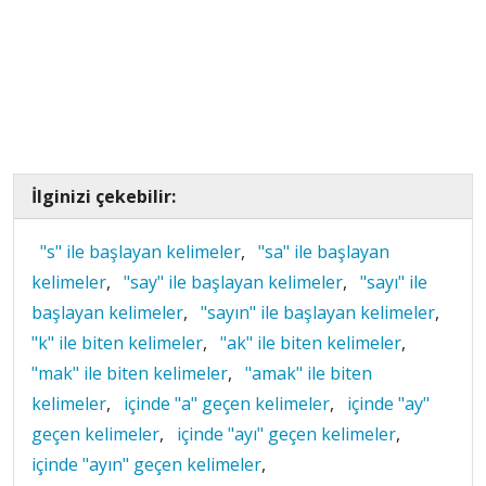
İlginizi çekebilir:
"s" ile başlayan kelimeler
,
"sa" ile başlayan
kelimeler
,
"say" ile başlayan kelimeler
,
"sayı" ile
başlayan kelimeler
,
"sayın" ile başlayan kelimeler
,
"k" ile biten kelimeler
,
"ak" ile biten kelimeler
,
"mak" ile biten kelimeler
,
"amak" ile biten
kelimeler
,
içinde "a" geçen kelimeler
,
içinde "ay"
geçen kelimeler
,
içinde "ayı" geçen kelimeler
,
içinde "ayın" geçen kelimeler
,