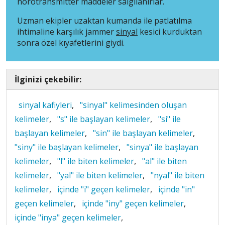
nörotransmitter maddeler salgılanırlar.
Uzman ekipler uzaktan kumanda ile patlatılma
ihtimaline karşılık jammer
sinyal
kesici kurduktan
sonra özel kıyafetlerini giydi.
İlginizi çekebilir:
sinyal kafiyleri
,
"sinyal" kelimesinden oluşan
kelimeler
,
"s" ile başlayan kelimeler
,
"si" ile
başlayan kelimeler
,
"sin" ile başlayan kelimeler
,
"siny" ile başlayan kelimeler
,
"sinya" ile başlayan
kelimeler
,
"l" ile biten kelimeler
,
"al" ile biten
kelimeler
,
"yal" ile biten kelimeler
,
"nyal" ile biten
kelimeler
,
içinde "i" geçen kelimeler
,
içinde "in"
geçen kelimeler
,
içinde "iny" geçen kelimeler
,
içinde "inya" geçen kelimeler
,