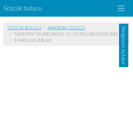
Sözcük bulucu
SÖZCÜK BULUCU
ANAGRAM ÇÖZÜCÜ
Navigasyon aç/kapa
"MIDEDEN" KELIMESINDEN OLUŞTURULABILEN KELIMELER
9 HARFLI KELIMELER