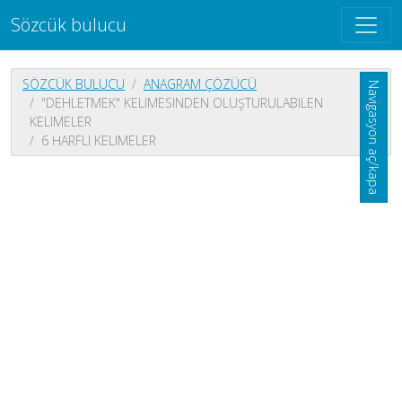
Sözcük bulucu
SÖZCÜK BULUCU
ANAGRAM ÇÖZÜCÜ
Navigasyon aç/kapa
"DEHLETMEK" KELIMESINDEN OLUŞTURULABILEN
KELIMELER
6 HARFLI KELIMELER