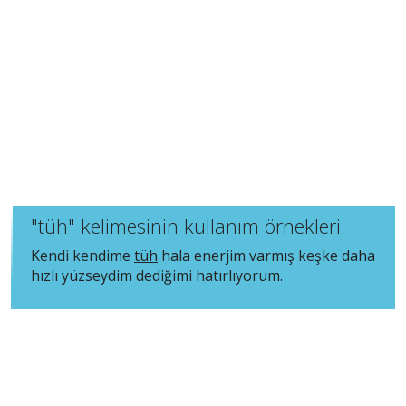
"tüh" kelimesinin kullanım örnekleri.
Kendi kendime
tüh
hala enerjim varmış keşke daha
hızlı yüzseydim dediğimi hatırlıyorum.