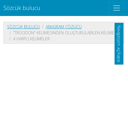
Sözcük bulucu
SÖZCÜK BULUCU
ANAGRAM ÇÖZÜCÜ
Navigasyon aç/kapa
"TROODON" KELIMESINDEN OLUŞTURULABILEN KELIMELER
4 HARFLI KELIMELER