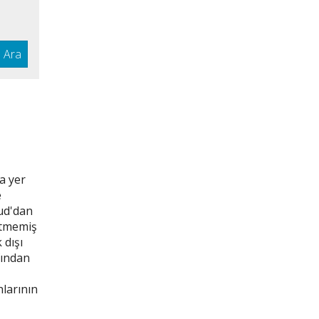
Ara
e
vud'dan
etmemiş
 dışı
fından
larının