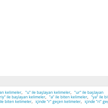
an kelimeler
,
"u" ile başlayan kelimeler
,
"ur" ile başlayan
riy" ile başlayan kelimeler
,
"a" ile biten kelimeler
,
"ya" ile b
 ile biten kelimeler
,
içinde "r" geçen kelimeler
,
içinde "ri" g