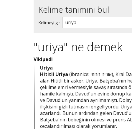
Kelime tanımını bul
Kelimeyi gir
"uriya" ne demek
Vikipedi
Uriya
Hititli Uriya
(İbranice: אוריה החתי), Kral Davud'un Samuel kitaplarının ikincisinde sözü edilen ordusunda yer
alan Hititli bir asker. Uriya, Batşeba'nı
çekilme emri vermesiyle savaş sırasında öl
hamile kalmıştı. Davud'un evine dönüp k
ve Davud'un yanından ayrılmamıştı. Dolayıs
ilişkisini gizli tutmasını engelliyordu. 
azarlandı. Bunun ardından gelen Davud'un 
Batşeba'nın bebeğinin ölmesi ve prens Ab
cezalandırılması olarak yorumlanır.