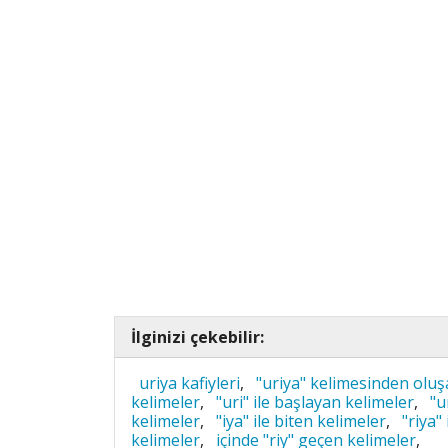
İlginizi çekebilir:
uriya kafiyleri
,
"uriya" kelimesinden oluş
kelimeler
,
"uri" ile başlayan kelimeler
,
"u
kelimeler
,
"iya" ile biten kelimeler
,
"riya"
kelimeler
,
içinde "riy" geçen kelimeler
,