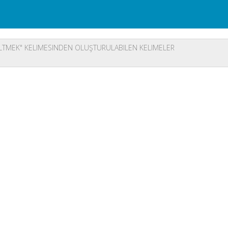
LTMEK" KELIMESINDEN OLUŞTURULABILEN KELIMELER