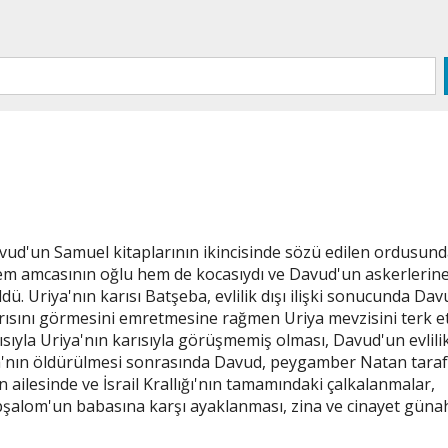
n hem amcasının oğlu hem de kocasıydı ve Davud'un askerlerin
dü. Uriya'nın karısı Batşeba, evlilik dışı ilişki sonucunda Da
arısını görmesini emretmesine rağmen Uriya mevzisini terk 
ıyla Uriya'nın karısıyla görüşmemiş olması, Davud'un evlilik
Uriya'nın öldürülmesi sonrasında Davud, peygamber Natan tara
ailesinde ve İsrail Krallığı'nın tamamındaki çalkalanmalar,
şalom'un babasına karşı ayaklanması, zina ve cinayet günah