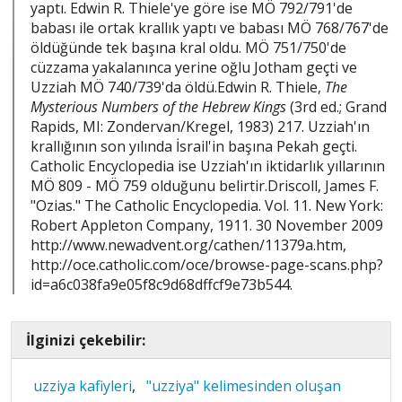
yaptı. Edwin R. Thiele'ye göre ise MÖ 792/791'de
babası ile ortak krallık yaptı ve babası MÖ 768/767'de
öldüğünde tek başına kral oldu. MÖ 751/750'de
cüzzama yakalanınca yerine oğlu Jotham geçti ve
Uzziah MÖ 740/739'da öldü.Edwin R. Thiele,
The
Mysterious Numbers of the Hebrew Kings
(3rd ed.; Grand
Rapids, MI: Zondervan/Kregel, 1983) 217. Uzziah'ın
krallığının son yılında İsrail'in başına Pekah geçti.
Catholic Encyclopedia ise Uzziah'ın iktidarlık yıllarının
MÖ 809 - MÖ 759 olduğunu belirtir.Driscoll, James F.
"Ozias." The Catholic Encyclopedia. Vol. 11. New York:
Robert Appleton Company, 1911. 30 November 2009
http://www.newadvent.org/cathen/11379a.htm,
http://oce.catholic.com/oce/browse-page-scans.php?
id=a6c038fa9e05f8c9d68dffcf9e73b544.
İlginizi çekebilir:
uzziya kafiyleri
,
"uzziya" kelimesinden oluşan