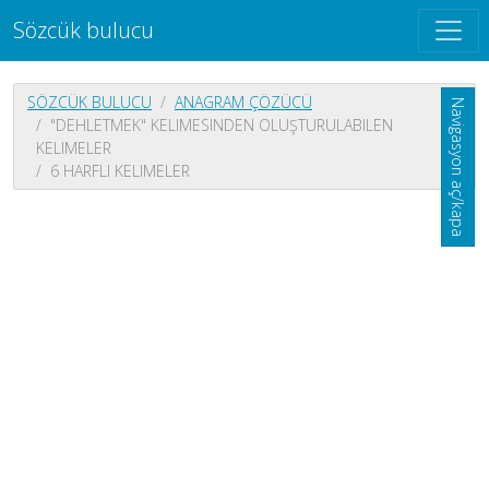
Sözcük bulucu
SÖZCÜK BULUCU
ANAGRAM ÇÖZÜCÜ
Navigasyon aç/kapa
"DEHLETMEK" KELIMESINDEN OLUŞTURULABILEN
KELIMELER
6 HARFLI KELIMELER