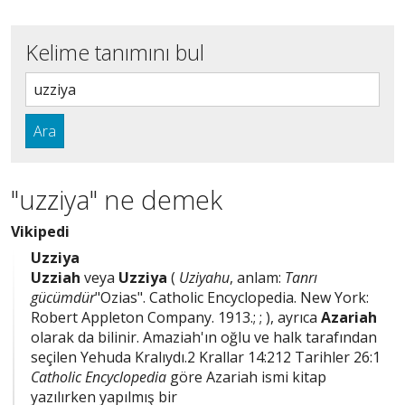
Kelime tanımını bul
Ara
"uzziya" ne demek
Vikipedi
Uzziya
Uzziah
veya
Uzziya
(
Uziyahu
, anlam:
Tanrı
gücümdür
"Ozias". Catholic Encyclopedia. New York:
Robert Appleton Company. 1913.; ; ), ayrıca
Azariah
olarak da bilinir. Amaziah'ın oğlu ve halk tarafından
seçilen Yehuda Kralıydı.2 Krallar 14:212 Tarihler 26:1
Catholic Encyclopedia
göre Azariah ismi kitap
yazılırken yapılmış bir