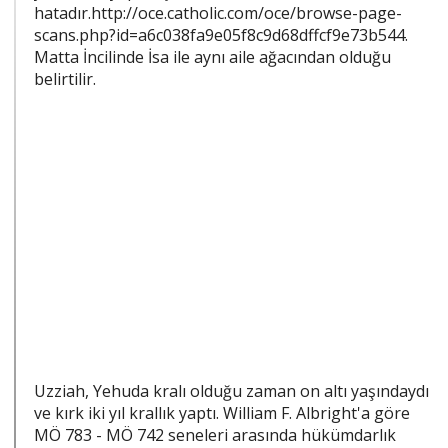
hatadır.http://oce.catholic.com/oce/browse-page-
scans.php?id=a6c038fa9e05f8c9d68dffcf9e73b544.
Matta İncilinde İsa ile aynı aile ağacından olduğu
belirtilir.
Uzziah, Yehuda kralı olduğu zaman on altı yaşındaydı
ve kırk iki yıl krallık yaptı. William F. Albright'a göre
MÖ 783 - MÖ 742 seneleri arasında hükümdarlık