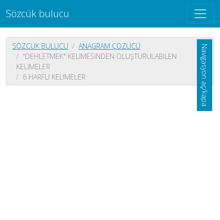
Sözcük bulucu
SÖZCÜK BULUCU
ANAGRAM ÇÖZÜCÜ
Navigasyon aç/kapa
"DEHLETMEK" KELIMESINDEN OLUŞTURULABILEN
KELIMELER
6 HARFLI KELIMELER