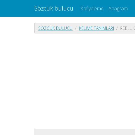
Sözcük bulucu
Kafiyeleme
Anagram
SÖZCÜK BULUCU
KELIME TANIMLARI
REELLIK