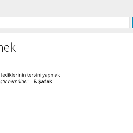
mek
stediklerinin tersini yapmak
ştir herhâlde.
" -
E. Şafak