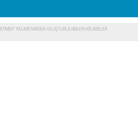
ETMEK" KELIMESINDEN OLUŞTURULABILEN KELIMELER