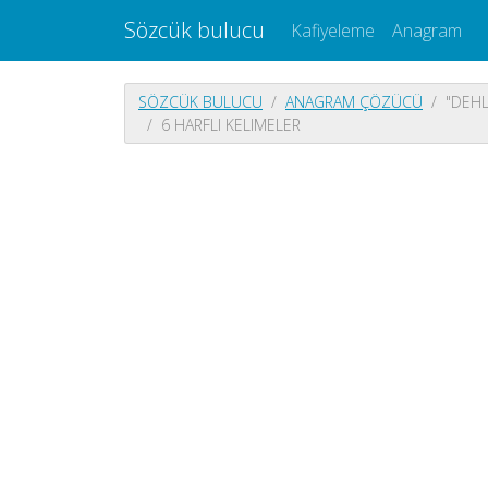
Sözcük bulucu
Kafiyeleme
Anagram
SÖZCÜK BULUCU
ANAGRAM ÇÖZÜCÜ
"DEHL
6 HARFLI KELIMELER