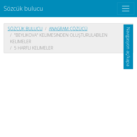
Sözcük bulucu
SÖZCÜK BULUCU
ANAGRAM ÇÖZÜCÜ
Navigasyon aç/kapa
"BEYLIKOVA" KELIMESINDEN OLUŞTURULABILEN
KELIMELER
5 HARFLI KELIMELER