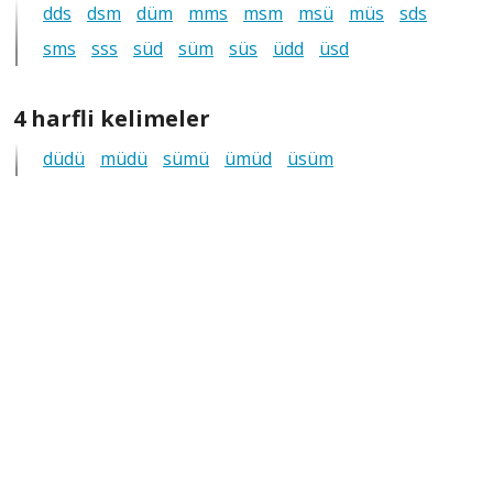
dds
dsm
düm
mms
msm
msü
müs
sds
tüm
sms
sss
süd
süm
anagramlar
süs
üdd
üsd
4
4 harfli kelimeler
harfli
düdü
müdü
sümü
ümüd
üsüm
tüm
anagramlar