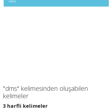
dsm
"dms" kelimesinden oluşabilen
kelimeler
3
3 harfli kelimeler
harfli