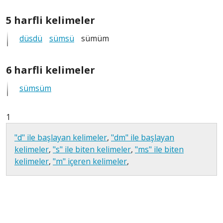
5
5 harfli kelimeler
harfli
düsdü
sümsü
sümüm
tüm
anagramlar
6
6 harfli kelimeler
harfli
sümsüm
tüm
anagramlar
1
"d" ile başlayan kelimeler
,
"dm" ile başlayan
kelimeler
,
"s" ile biten kelimeler
,
"ms" ile biten
kelimeler
,
"m" içeren kelimeler
,