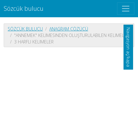
Sözcük bulucu
SÖZCÜK BULUCU
ANAGRAM ÇÖZÜCÜ
Navigasyon aç/kapa
"ANNEMEK" KELIMESINDEN OLUŞTURULABILEN KELIMELER
3 HARFLI KELIMELER