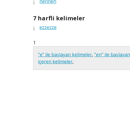
nennen
tüm
anagramlar
7
7 harfli kelimeler
harfli
ezzezze
tüm
anagramlar
1
"e" ile başlayan kelimeler
,
"en" ile başlaya
içeren kelimeler
,