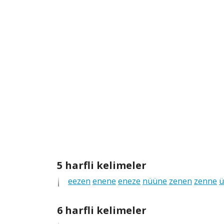
anagramlar
5
5 harfli kelimeler
harfli
eezen
enene
eneze
nüüne
zenen
zenne
ü
tüm
anagramlar
6
6 harfli kelimeler
harfli