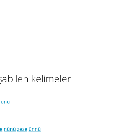
şabilen kelimeler
ünü
e
nünü
zeze
ünnü