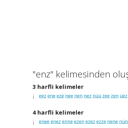
"enz" kelimesinden olu
3
3 harfli kelimeler
harfli
eez
ene
eze
nee
nen
nez
nüü
zee
zen
üez
tüm
anagramlar
4
4 harfli kelimeler
harfli
enee
enez
enne
ezen
ezez
ezze
nene
nün
tüm