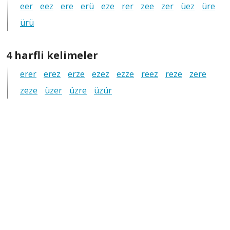
eer
eez
ere
erü
eze
rer
zee
zer
üez
üre
tüm
ürü
anagramlar
4
4 harfli kelimeler
harfli
erer
erez
erze
ezez
ezze
reez
reze
zere
tüm
zeze
üzer
üzre
üzür
anagramlar