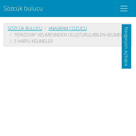
Sözcük bulucu
SÖZCÜK BULUCU
ANAGRAM ÇÖZÜCÜ
Navigasyon aç/kapa
"FERIZOVIK" KELIMESINDEN OLUŞTURULABILEN KELIMELER
5 HARFLI KELIMELER