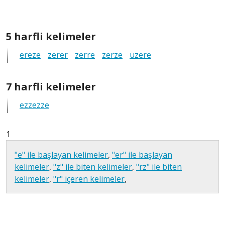
5
5 harfli kelimeler
harfli
ereze
zerer
zerre
zerze
üzere
tüm
anagramlar
7
7 harfli kelimeler
harfli
ezzezze
tüm
anagramlar
1
"e" ile başlayan kelimeler
,
"er" ile başlayan
kelimeler
,
"z" ile biten kelimeler
,
"rz" ile biten
kelimeler
,
"r" içeren kelimeler
,