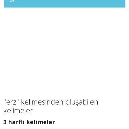
zer
"erz" kelimesinden oluşabilen
kelimeler
3
3 harfli kelimeler
harfli