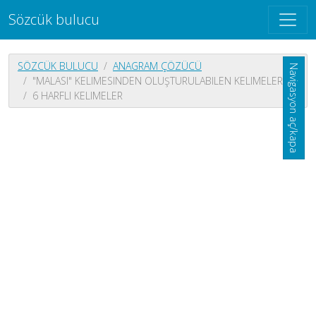
Sözcük bulucu
SÖZCÜK BULUCU
ANAGRAM ÇÖZÜCÜ
Navigasyon aç/kapa
"MALASI" KELIMESINDEN OLUŞTURULABILEN KELIMELER
6 HARFLI KELIMELER