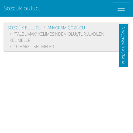
Sözcük bulucu
SÖZCÜK BULUCU
ANAGRAM ÇÖZÜCÜ
Navigasyon aç/kapa
"TALBUMAK" KELIMESINDEN OLUŞTURULABILEN
KELIMELER
10 HARFLI KELIMELER